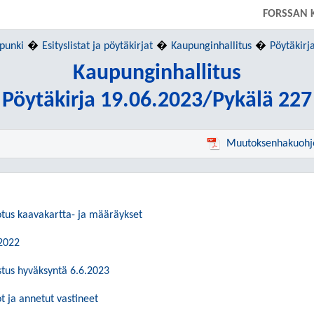
FORSSAN 
punki
Esityslistat ja pöytäkirjat
Kaupunginhallitus
Pöytäkirj
Kaupunginhallitus
Pöytäkirja 19.06.2023/Pykälä 227
Muutoksenhakuohj
otus kaavakartta- ja määräykset
 2022
stus hyväksyntä 6.6.2023
t ja annetut vastineet