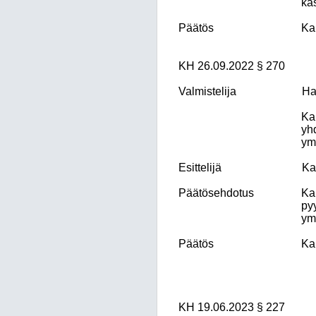
käs
Päätös
Ka
KH 26.09.2022 § 270
Valmistelija
Ha
Ka
yh
ymp
Esittelijä
Ka
Päätösehdotus
Ka
py
ym
Päätös
Ka
KH
19.06.2023
§ 227