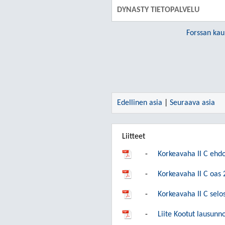
DYNASTY TIETOPALVELU
Forssan kau
Edellinen asia
|
Seuraava asia
Liitteet
-
Korkeavaha II C ehd
-
Korkeavaha II C oas
-
Korkeavaha II C selo
-
Liite Kootut lausunno