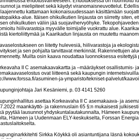
unnittelussa ehdotusvaiheeseen. Ehdotuksessa on huomioitu lu
usunnot ja mielipiteet sekä käydyt viranomaisneuvottelut. Edelli
 laajennettu kattamaan kokonaisuudessaan käsittämään suojatt
topaikka-alue. Itäisen ohikulkutien linjausta on siirretty siten, 
äisen ohikulkutien väliin jää suojavihervyöhyke. Tekopohjaved
mioitu hiilivarastoja myyvälle toimijalle vuokrattu alue. Kaari
listä kiertoliittymää ja Kaarikadun linjausta on muutettu maano
vaselostukseen on liitetty hulevesiä, hiilivarastoja ja ekologis
vitykset ja sen pohjalta tarvittavat merkinnät. Rakennettujen a
mennetty. Muilta osin kaava noudattaa luonnoksessa esitettyjä p
rkeavaha II C asemakaavakartta ja –määräykset osallistumis- ja 
emakaavaselostus ovat liitteenä sekä kaupungin internetsivuilla
p://www.forssa.fi/asuminen-ja-ymparisto/tekniset-palvelut/kaavoi
upunginjohtaja Jari Kesäniemi, p. 03 4141 5260
upunginhallitus asettaa Korkeavaha II C asemakaava- ja as
7.2022 maankäyttö- ja rakennuslain 65 §:n mukaisesti julkisesti
kä pyytää lausunnot yhdyskuntalautakunnalta, Hämeen kaupu
itolta, Hämeen ja Uudenmaan ELY-keskukselta, Forssan Energia
astuslaitokselta.
upunginarkkitehti Sirkka Köykkä oli asiantuntijana läsnä kokou