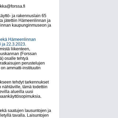
ykka@forssa.fi
käyttö- ja rakennuslain 65
a jätettiin Hämeenlinnan ja
nlinnan kaupunginmuseon ja
 sekä Hämeenlinnan
 ja 22.3.2023.
mistä liikenteen,
nnuskannan (Forssan
) osalle tehtyä
aratkaisujen perustelujen
on ammatti-instituutin
tukseen tehdyt tarkennukset
nähtäville, tämä todettiin
illa alueilla uusi
maankäyttösopimuksia.
sekä saatujen lausuntojen ja
tyllä tavalla. Laisuntojen