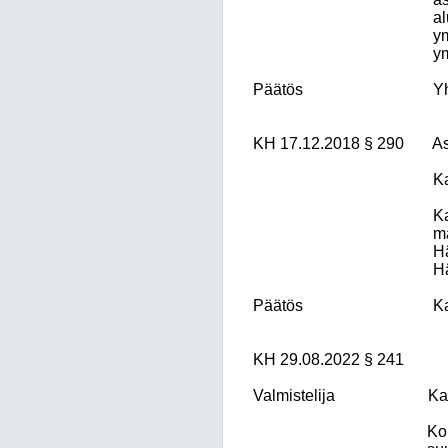
al
ym
ym
Päätös
Y
KH 17.12.2018 § 290
As
Ka
K
ma
Hä
Hä
Päätös
Ka
KH 29.08.2022 § 241
Valmistelija
Ka
Ko