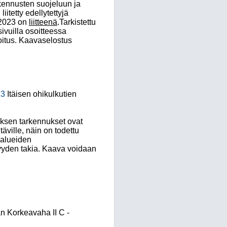
akennusten suojeluun ja
itetty edellytettyjä
.2023 on
liitteenä
.Tarkistettu
ivuilla osoitteessa
oitus. Kaavaselostus
23
Itäisen ohikulkutien
tuksen tarkennukset ovat
ville, näin on todettu
 alueiden
yyden takia. Kaava voidaan
an Korkeavaha II C -