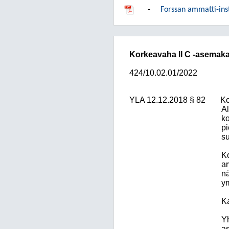
-
Forssan ammatti-inst
Korkeavaha II C -asemak
424/10.02.01/2022
YLA 12.12.2018 § 82
Ko
A
ko
pi
su
Ko
ar
nä
ym
Ka
Yh
a