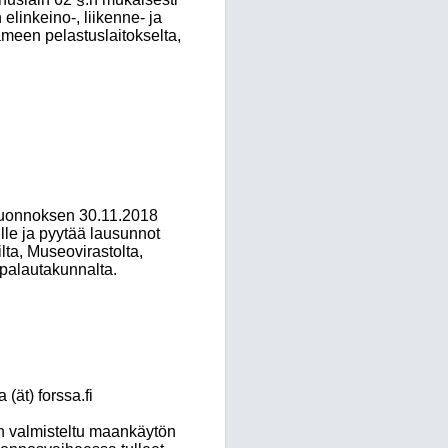
linkeino-, liikenne- ja
meen pelastuslaitokselta,
luonnoksen 30.11.2018
lle ja pyytää lausunnot
ta, Museovirastolta,
upalautakunnalta.
(ät) forssa.fi
n valmisteltu maankäytön