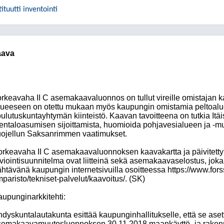
ituutti inventointi
aava
rkeavaha II C asemakaavaluonnos on tullut vireille omistajan 
lueeseen on otettu mukaan myös kaupungin omistamia peltoal
ulutuskuntayhtymän kiinteistö. Kaavan tavoitteena on tutkia Itäis
entaloasumisen sijoittamista, huomioida pohjavesialueen ja -
ojellun Saksanrimmen vaatimukset.
rkeavaha II C asemakaavaluonnoksen kaavakartta ja päivitetty o
viointisuunnitelma ovat liitteinä sekä asemakaavaselostus, joka 
htävänä kaupungin internetsivuilla osoitteessa https://www.fors
paristo/tekniset-palvelut/kaavoitus/. (SK)
upunginarkkitehti:
dyskuntalautakunta esittää kaupunginhallitukselle, että se ase
semakaavamuutosluonnoksen 30.11.2018 maankäyttö- ja rakennu