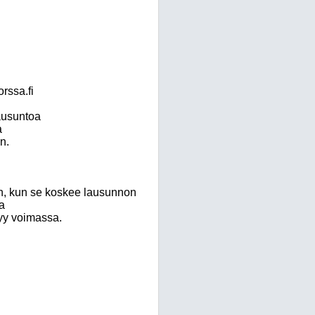
rssa.fi
ausuntoa
a
n.
n, kun se koskee lausunnon
a
yy voimassa.