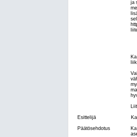
ja
mel
li
se
ht
lii
Ka
lii
Vai
vä
my
ma
hy
Lii
Esittelijä
Ka
Päätösehdotus
Ka
as