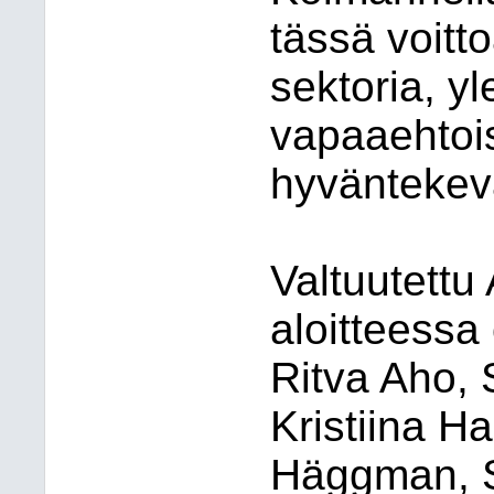
tässä voitt
sektoria, yl
vapaaehtois
hyväntekevä
Valtuutettu
aloitteessa
Ritva Aho, S
Kristiina H
Häggman, S