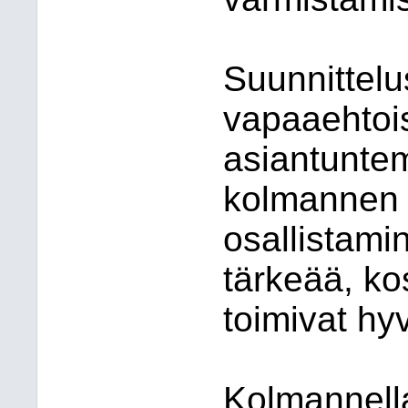
Suunnittel
vapaaehtoi
asiantunte
kolmannen 
osallistami
tärkeää, ko
toimivat hyvi
Kolmannella