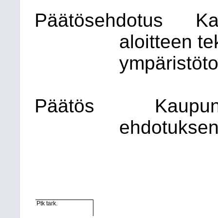
Päätösehdotus
Ka
aloitteen te
ympäristöto
Päätös
Kaupung
ehdotuksen
Ptk tark.