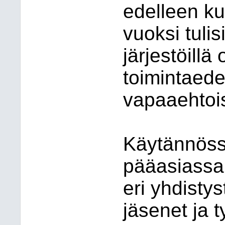
edelleen ku
vuoksi tulisi
järjestöill
toimintaede
vapaaehtoi
Käytännöss
pääasiassa 
eri yhdistys
jäsenet ja t