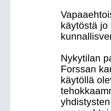
Vapaaehtois
käytöstä jo 
kunnallisve
Nykytilan p
Forssan kau
käytöllä olev
tehokkaamm
yhdistysten