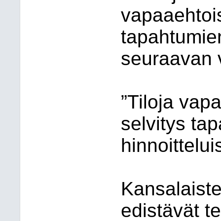
vapaaehtois
tapahtumie
seuraavan v
”Tiloja vap
selvitys ta
hinnoittelui
Kansalaiste
edistävät t