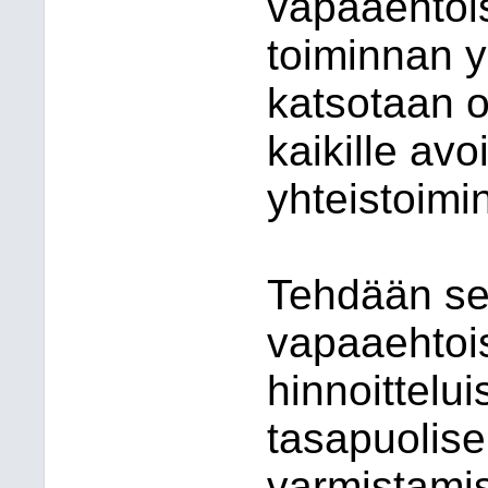
vapaaehtois
toiminnan y
katsotaan o
kaikille avo
yhteistoimi
Tehdään sel
vapaaehtoi
hinnoittelu
tasapuolise
varmistamis