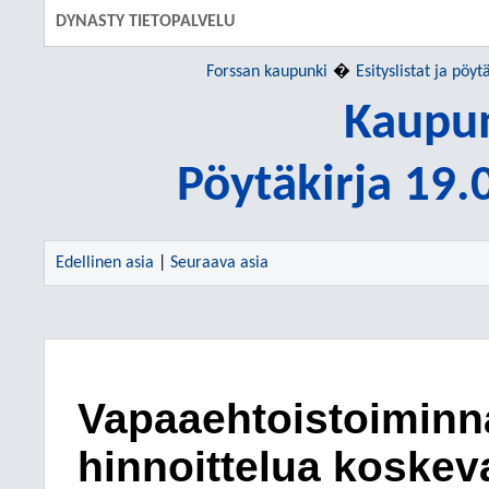
DYNASTY TIETOPALVELU
Forssan kaupunki
Esityslistat ja pöyt
Kaupun
Pöytäkirja 19
Edellinen asia
|
Seuraava asia
Vapaaehtoistoiminna
hinnoittelua koskev