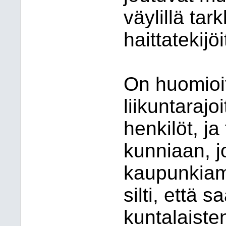
väylillä ta
haittatekijöi
On huomioit
liikuntarajoi
henkilöt, j
kunniaan, j
kaupunkiamm
silti, että 
kuntalaiste