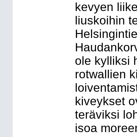
kevyen liik
liuskoihin t
Helsingintie
Haudankorv
ole kylliks
rotwallien 
loiventamist
kiveykset ov
teräviksi lo
isoa moreen