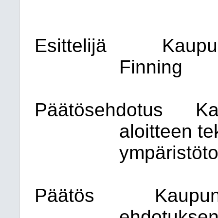
Esittelijä
Kaupu
Finning
Päätösehdotus
Ka
aloitteen te
ympäristöto
Päätös
Kaupung
ehdotuksen