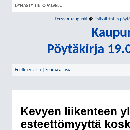
DYNASTY TIETOPALVELU
Forssan kaupunki
Esityslistat ja pöyt
Kaupun
Pöytäkirja 19
Edellinen asia
|
Seuraava asia
Kevyen liikenteen yl
esteettömyyttä kosk