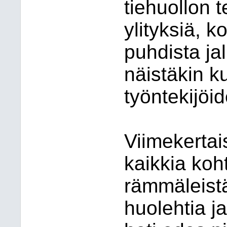
tiehuollon 
ylityksiä, 
puhdista ja
näistäkin k
työntekijöi
Viimekertais
kaikkia koht
rämmäleistä
huolehtia ja