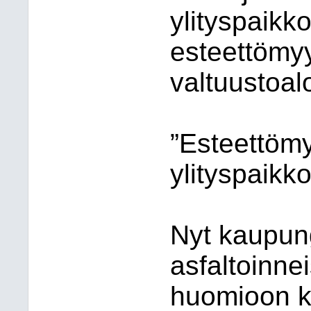
ylityspaikko
esteettömy
valtuustoalo
”Esteettömy
ylityspaikko
Nyt kaupun
asfaltoinnei
huomioon ku