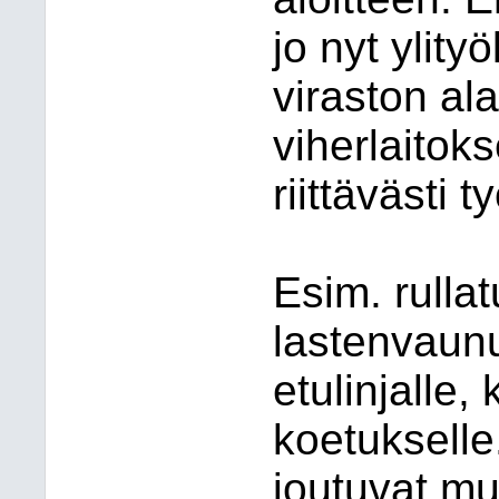
jo nyt ylityö
viraston ala
viherlaitoks
riittävästi t
Esim. rullatu
lastenvaunu
etulinjalle,
koetukselle.
joutuvat mu