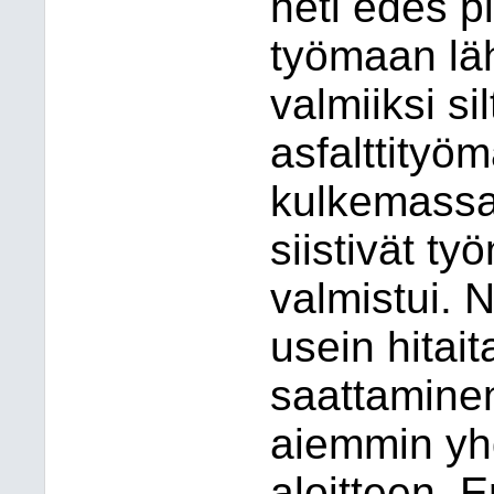
heti edes p
työmaan läh
valmiiksi si
asfalttityöm
kulkemassa 
siistivät t
valmistui. N
usein hitai
saattaminen
aiemmin yhd
aloitteen. 